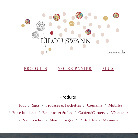
PRODUITS
VOTRE PANIER
PLUS
Produits
Tout
Sacs
Trousses et Pochettes
Coussins
Mobiles
Porte-bonheur
Echarpes et étoles
Cahiers/Carnets
Vêtements
Vide-poches
Marque-pages
Porte-Clés
Mitaines